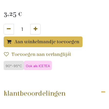
3,25
€
Aan winkelmandje toevoegen
Toevoegen aan verlanglijst
90°-95°C
Ook als ICETEA
klantbeoordelingen