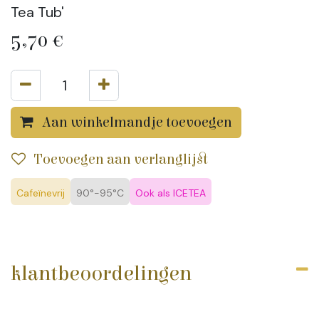
Tea Tub'
5,70
€
Aan winkelmandje toevoegen
Toevoegen aan verlanglijst
Cafeïnevrij
90°-95°C
Ook als ICETEA
klantbeoordelingen