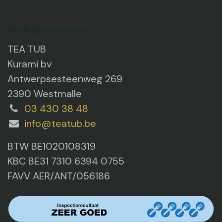
Bedrijfsgegevens
TEA TUB
Kurami bv
Antwerpsesteenweg 269
2390 Westmalle
03 430 38 48
info@teatub.be
BTW BE1020108319
KBC BE31 7310 6394 0755
FAVV AER/ANT/056186