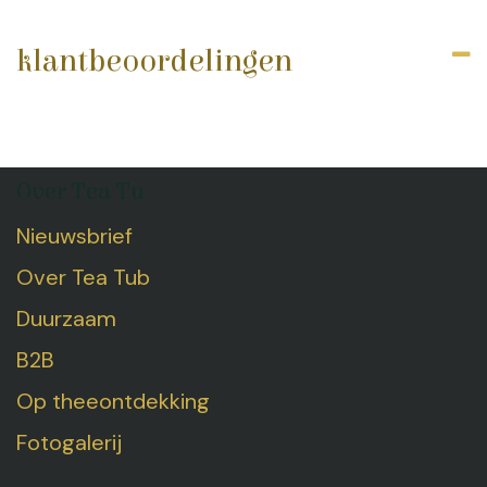
klantbeoordelingen
Over Tea Tu
Nieuwsbrief
Over Tea Tub
Duurzaam
B2B
Op theeontdekking
Fotogalerij